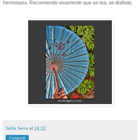
hermosura. Recomiendo vivamente que se lea, se disfrute.
Sofía Serra
at
16:32
Compartir