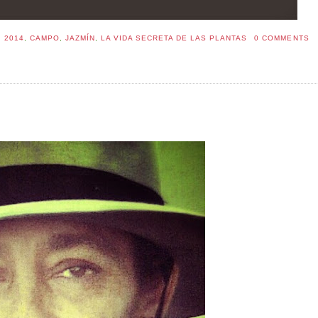
:
2014
,
CAMPO
,
JAZMÍN
,
LA VIDA SECRETA DE LAS PLANTAS
0 COMMENTS