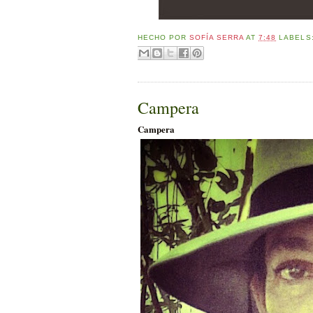
HECHO POR
SOFÍA SERRA
AT
7:48
LABELS
Campera
Campera