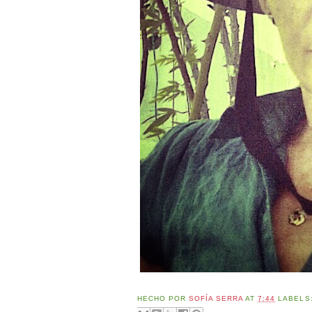
HECHO POR
SOFÍA SERRA
AT
7:44
LABELS