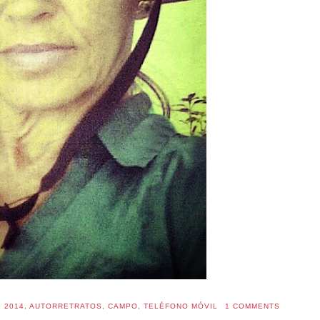
:
2014
,
AUTORRETRATOS
,
CAMPO
,
TELÉFONO MÓVIL
1 COMMENTS