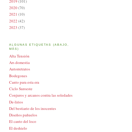
2019
(101)
2020
(70)
2021
(10)
2022
(42)
2023
(37)
ALGUNAS ETIQUETAS (ABAJO,
MÁS)
Alta Tensión
Ars domestia
Autorretratos
Bodegones
Canto para esta era
Ciclo Suroeste
Conjuros y arcanos contra las soledades
De-lirios
Del bestiario de los inocentes
Diseños pañuelos
El canto del loco
El deshielo