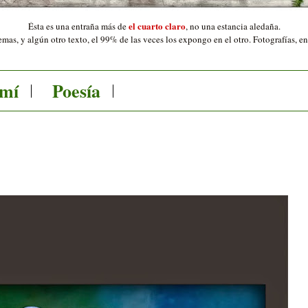
el cuarto claro
Ésta es una entraña más de
,
no una estancia aledaña.
mas, y algún otro texto, el 99% de las veces los expongo en el otro. Fotografías, e
 mí
Poesía