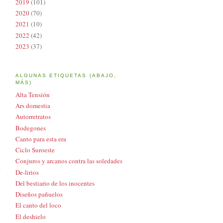
2019
(101)
2020
(70)
2021
(10)
2022
(42)
2023
(37)
ALGUNAS ETIQUETAS (ABAJO,
MÁS)
Alta Tensión
Ars domestia
Autorretratos
Bodegones
Canto para esta era
Ciclo Suroeste
Conjuros y arcanos contra las soledades
a
De-lirios
Del bestiario de los inocentes
Diseños pañuelos
El canto del loco
El deshielo