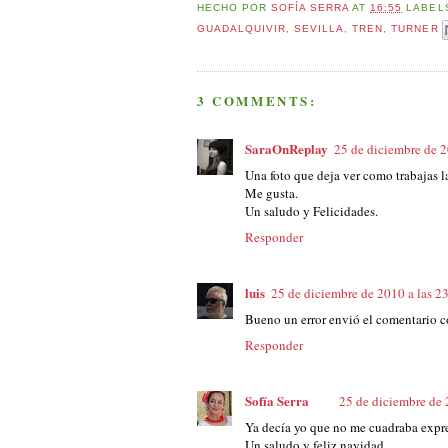
HECHO POR
SOFÍA SERRA
AT
16:55
LABEL
GUADALQUIVIR
,
SEVILLA
,
TREN
,
TURNER
3 COMMENTS:
SaraOnReplay
25 de diciembre de 2
Una foto que deja ver como trabajas la
Me gusta.
Un saludo y Felicidades.
Responder
luis
25 de diciembre de 2010 a las 2
Bueno un error envió el comentario 
Responder
Sofía Serra
25 de diciembre de 
Ya decía yo que no me cuadraba expres
Un saludo y feliz navidad.