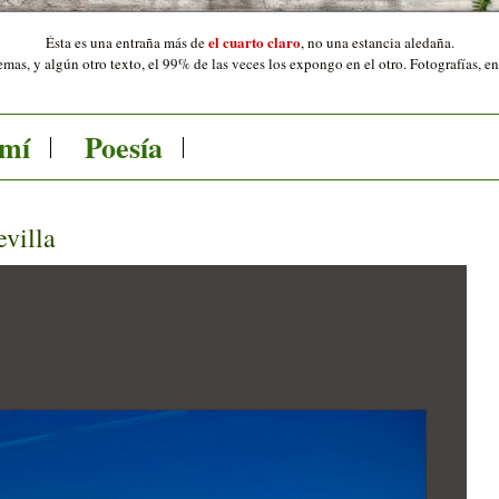
el cuarto claro
Ésta es una entraña más de
,
no una estancia aledaña.
mas, y algún otro texto, el 99% de las veces los expongo en el otro. Fotografías, e
 mí
Poesía
evilla