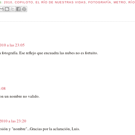
S:
2010
,
COPILOTO
,
EL RÍO DE NUESTRAS VIDAS
,
FOTOGRAFÍA
,
METRO
,
RÍO
010 a las 23:05
 fotografía. Ese reflejo que encuadra las nubes no es fortuito.
3:08
con un nombre no valido.
2010 a las 23:20
ión y "nombre"...Gracias por la aclaración, Luis.