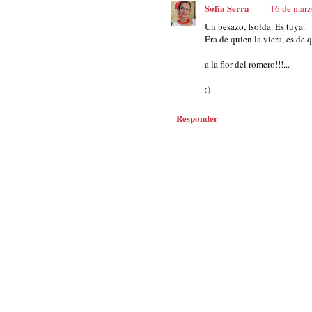
Sofía Serra
16 de marz
Un besazo, Isolda. Es tuya.
Era de quien la viera, es de q
a la flor del romero!!!...
:)
Responder