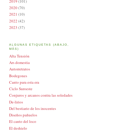
2019
(101)
2020
(70)
2021
(10)
2022
(42)
2023
(37)
ALGUNAS ETIQUETAS (ABAJO,
MÁS)
Alta Tensión
Ars domestia
Autorretratos
Bodegones
Canto para esta era
Ciclo Suroeste
Conjuros y arcanos contra las soledades
De-lirios
Del bestiario de los inocentes
Diseños pañuelos
El canto del loco
El deshielo