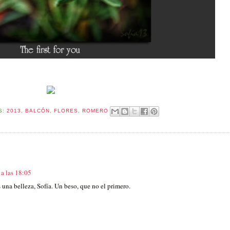
S:
2013
,
BALCÓN
,
FLORES
,
ROMERO
a las 18:05
s una belleza, Sofía. Un beso, que no el primero.