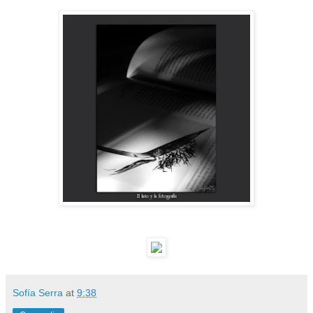
Sofía Serra
at
9:38