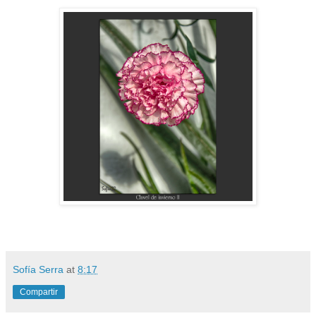
Sofía Serra
at
8:17
Compartir