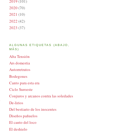
2019
(101)
2020
(70)
2021
(10)
2022
(42)
2023
(37)
ALGUNAS ETIQUETAS (ABAJO,
MÁS)
Alta Tensión
Ars domestia
Autorretratos
Bodegones
Canto para esta era
Ciclo Suroeste
Conjuros y arcanos contra las soledades
a
De-lirios
Del bestiario de los inocentes
Diseños pañuelos
El canto del loco
El deshielo