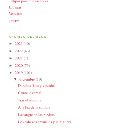
Tulipas para nuevas luces
Urbanas
Vesstiart
campo
ARCHIVO DEL BLOG
2023
(40)
►
2022
(43)
►
2021
(7)
►
2020
(73)
►
2019
(101)
▼
diciembre
(10)
▼
Dorados (foto y vestido)
Cauce invernal
Tras el temporal
A la luz de la sombra
La sangre de las piedras
Los cabezos amarillos y la higuera