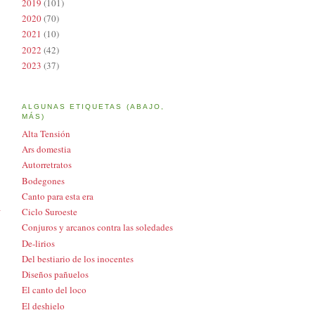
2019
(101)
2020
(70)
2021
(10)
2022
(42)
2023
(37)
ALGUNAS ETIQUETAS (ABAJO,
MÁS)
Alta Tensión
Ars domestia
Autorretratos
Bodegones
Canto para esta era
a
Ciclo Suroeste
Conjuros y arcanos contra las soledades
De-lirios
Del bestiario de los inocentes
Diseños pañuelos
El canto del loco
El deshielo