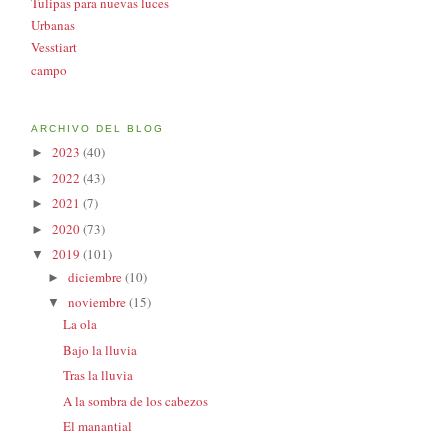
Tulipas para nuevas luces
Urbanas
Vesstiart
campo
ARCHIVO DEL BLOG
2023
(40)
►
2022
(43)
►
2021
(7)
►
2020
(73)
►
2019
(101)
▼
diciembre
(10)
►
noviembre
(15)
▼
La ola
Bajo la lluvia
Tras la lluvia
A la sombra de los cabezos
El manantial