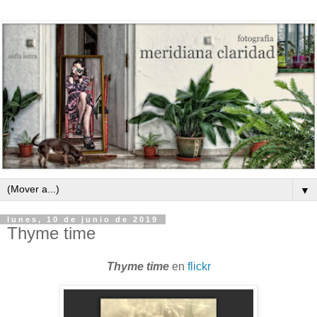
▼
lunes, 10 de junio de 2019
Thyme time
Thyme time
en
flickr