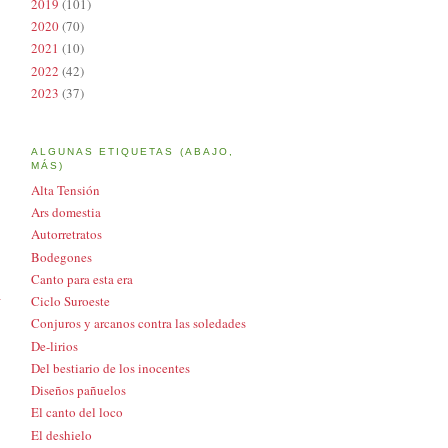
2019
(101)
2020
(70)
2021
(10)
2022
(42)
2023
(37)
ALGUNAS ETIQUETAS (ABAJO,
MÁS)
Alta Tensión
Ars domestia
Autorretratos
Bodegones
Canto para esta era
a
Ciclo Suroeste
Conjuros y arcanos contra las soledades
De-lirios
Del bestiario de los inocentes
Diseños pañuelos
El canto del loco
El deshielo