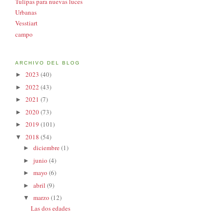
Tulipas para nuevas luces
Urbanas
Vesstiart
campo
ARCHIVO DEL BLOG
2023
(40)
►
2022
(43)
►
2021
(7)
►
2020
(73)
►
2019
(101)
►
2018
(54)
▼
diciembre
(1)
►
junio
(4)
►
mayo
(6)
►
abril
(9)
►
marzo
(12)
▼
Las dos edades