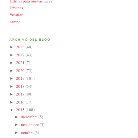
Tulipas para nuevas luces
Urbanas
Vesstiart
campo
ARCHIVO DEL BLOG
2023
(40)
►
2022
(43)
►
2021
(7)
►
2020
(73)
►
2019
(101)
►
2018
(54)
►
2017
(80)
►
2016
(77)
►
2015
(108)
▼
diciembre
(5)
►
noviembre
(3)
►
octubre
(3)
►