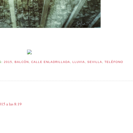
S:
2015
,
BALCÓN
,
CALLE ENLADRILLADA
,
LLUVIA
,
SEVILLA
,
TELÉFONO
015 a las 8:19