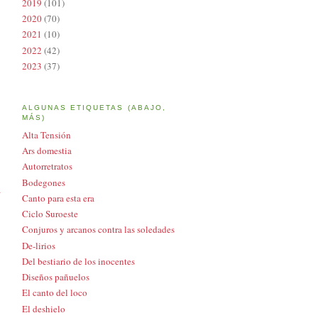
2019
(101)
2020
(70)
2021
(10)
2022
(42)
2023
(37)
ALGUNAS ETIQUETAS (ABAJO,
MÁS)
Alta Tensión
Ars domestia
Autorretratos
Bodegones
a
Canto para esta era
Ciclo Suroeste
Conjuros y arcanos contra las soledades
De-lirios
Del bestiario de los inocentes
Diseños pañuelos
El canto del loco
El deshielo