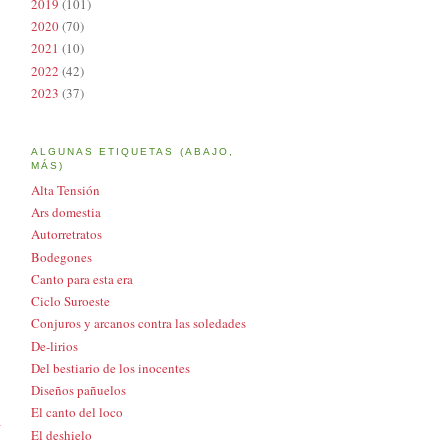
2019
(101)
2020
(70)
2021
(10)
2022
(42)
2023
(37)
ALGUNAS ETIQUETAS (ABAJO,
MÁS)
Alta Tensión
Ars domestia
Autorretratos
Bodegones
Canto para esta era
Ciclo Suroeste
Conjuros y arcanos contra las soledades
De-lirios
Del bestiario de los inocentes
Diseños pañuelos
El canto del loco
a
El deshielo