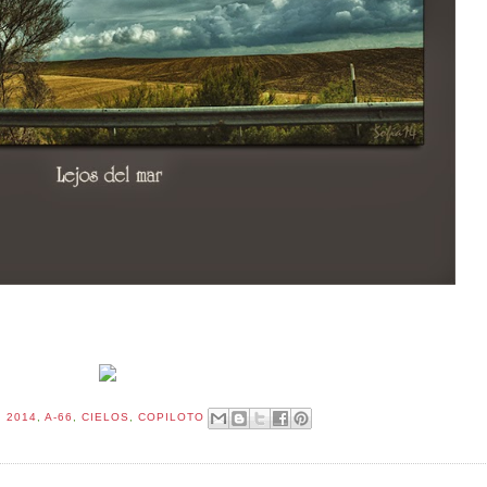
:
2014
,
A-66
,
CIELOS
,
COPILOTO