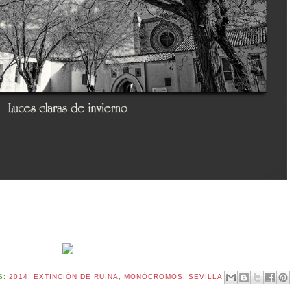
S:
2014
,
EXTINCIÓN DE RUINA
,
MONÓCROMOS
,
SEVILLA