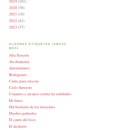
2019
(101)
2020
(70)
2021
(10)
2022
(42)
2023
(37)
ALGUNAS ETIQUETAS (ABAJO,
MÁS)
Alta Tensión
Ars domestia
Autorretratos
Bodegones
Canto para esta era
Ciclo Suroeste
Conjuros y arcanos contra las soledades
De-lirios
Del bestiario de los inocentes
Diseños pañuelos
El canto del loco
El deshielo