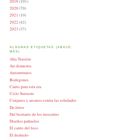
2019
(101)
2020
(70)
2021
(10)
2022
(42)
2023
(37)
ALGUNAS ETIQUETAS (ABAJO,
MÁS)
Alta Tensión
Ars domestia
Autorretratos
Bodegones
a
Canto para esta era
Ciclo Suroeste
Conjuros y arcanos contra las soledades
De-lirios
Del bestiario de los inocentes
Diseños pañuelos
El canto del loco
El deshielo