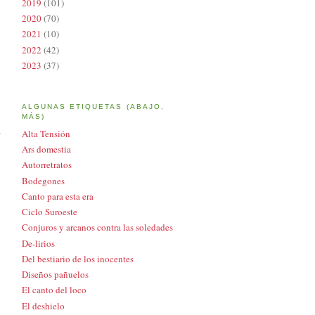
2019
(101)
2020
(70)
2021
(10)
2022
(42)
2023
(37)
ALGUNAS ETIQUETAS (ABAJO,
MÁS)
a
Alta Tensión
Ars domestia
Autorretratos
Bodegones
Canto para esta era
Ciclo Suroeste
Conjuros y arcanos contra las soledades
De-lirios
Del bestiario de los inocentes
Diseños pañuelos
El canto del loco
El deshielo