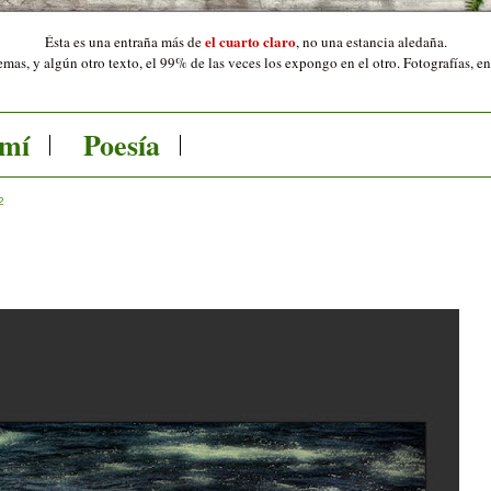
el cuarto claro
Ésta es una entraña más de
,
no una estancia aledaña.
mas, y algún otro texto, el 99% de las veces los expongo en el otro. Fotografías, e
 mí
Poesía
2