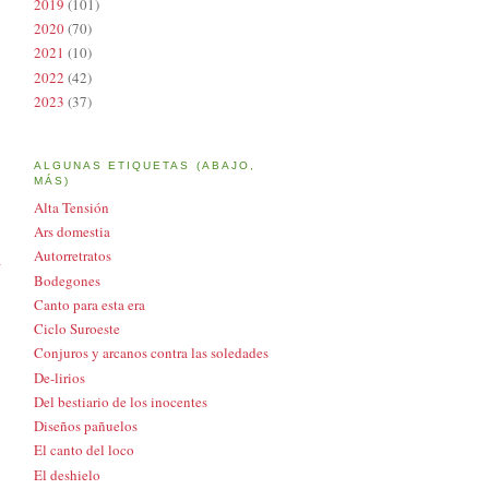
2019
(101)
2020
(70)
2021
(10)
2022
(42)
2023
(37)
ALGUNAS ETIQUETAS (ABAJO,
MÁS)
Alta Tensión
Ars domestia
Autorretratos
a
Bodegones
Canto para esta era
Ciclo Suroeste
Conjuros y arcanos contra las soledades
De-lirios
Del bestiario de los inocentes
Diseños pañuelos
El canto del loco
El deshielo