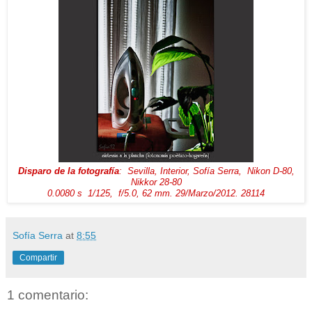
Disparo de la fotografía
: Sevilla, Interior, Sofía Serra, Nikon D-80,
Nikkor 28-80
0.0080 s 1/125
, f/5.0, 62 mm. 29/Marzo/2012.
28114
Sofía Serra
at
8:55
Compartir
1 comentario: