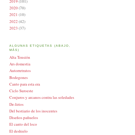
2019
(101)
2020
(70)
2021
(10)
2022
(42)
2023
(37)
ALGUNAS ETIQUETAS (ABAJO,
MÁS)
Alta Tensión
Ars domestia
Autorretratos
Bodegones
Canto para esta era
Ciclo Suroeste
Conjuros y arcanos contra las soledades
De-lirios
Del bestiario de los inocentes
Diseños pañuelos
El canto del loco
El deshielo