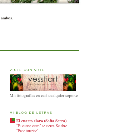
n ambos.
VISTE CON ARTE
l
n
Mis fotografías en casi cualquier soporte
í
,
MI BLOG DE LETRAS
El cuarto claro (Sofía Serra)
"El cuarto claro" se cierra. Se abre
"Patio interior"