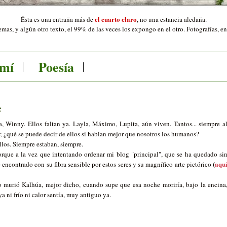
el cuarto claro
Ésta es una entraña más de
,
no una estancia aledaña.
mas, y algún otro texto, el 99% de las veces los expongo en el otro. Fotografías, e
 mí
Poesía
e
a, Winny. Ellos faltan ya. Layla, Máximo, Lupita, aún viven. Tantos... siempre a
ir; ¿qué se puede decir de ellos si hablan mejor que nosotros los humanos?
ellos. Siempre estaban, siempre.
orque a la vez que intentando ordenar mi blog "principal", que se ha quedado si
(
aqu
e encontrado con su fibra sensible por estos seres y su magnífico arte pictórico
murió Kalhúa, mejor dicho, cuando supe que esa noche moriría, bajo la encina
 ni frío ni calor sentía, muy antiguo ya.