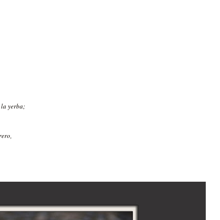
 la yerba;
rero,